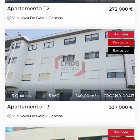
Apartamento T2
272 000 €
Vila Nova De Gaia > Canelas
Novidade
Destaque
Exclusivo
3 Quartos
3 WC
140,00 m²
CRG2199-00413
Apartamento T3
337 000 €
Vila Nova De Gaia > Canelas
Novidade