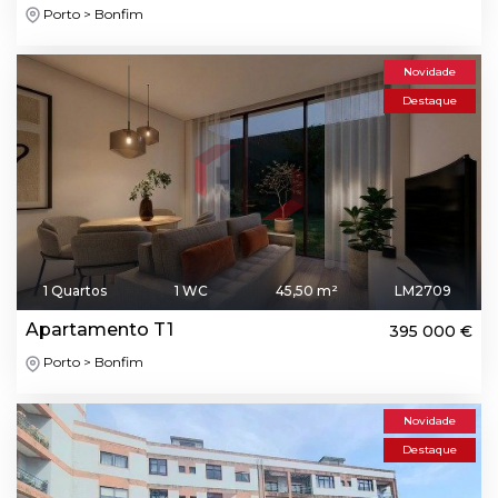
Porto > Bonfim
Novidade
Destaque
1 Quartos
1 WC
45,50 m²
LM2709
Apartamento T1
395 000 €
Porto > Bonfim
Novidade
Destaque