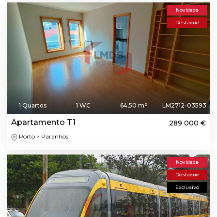
Novidade
Destaque
1 Quartos
1 WC
64,50 m²
LM2712-03593
Apartamento T1
289 000 €
Porto > Paranhos
Novidade
Destaque
Exclusivo