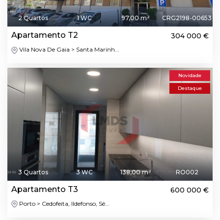
2 Quartos
1 WC
97,00 m²
CRG2198-00653
Apartamento T2
304 000 €
Vila Nova De Gaia > Santa Marinh...
Novidade
Destaque
3 Quartos
3 WC
138,00 m²
RO002
Apartamento T3
600 000 €
Porto > Cedofeita, Ildefonso, Sé...