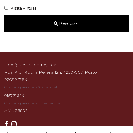
Visita virtual
Pesquisar
Rodrigues e Leorne, Lda
Rua Prof Rocha Pereira 124, 4250-007, Porto
220924784
Chamada para a rede fixa nacional
915771644
Chamada para a rede móvel nacional
AMI: 26602