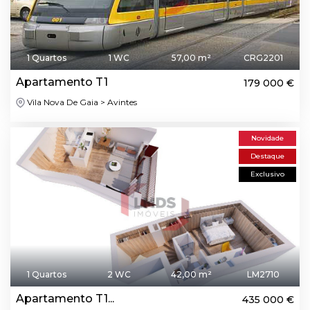
1 Quartos
1 WC
57,00 m²
CRG2201
Apartamento T1
179 000 €
Vila Nova De Gaia > Avintes
Novidade
Destaque
Exclusivo
1 Quartos
2 WC
42,00 m²
LM2710
Apartamento T1...
435 000 €