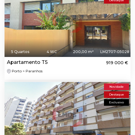
Destaque
5 Quartos
4 WC
200,00 m²
LM2707-05028
Apartamento T5
919 000 €
Porto > Paranhos
Novidade
Destaque
Exclusivo