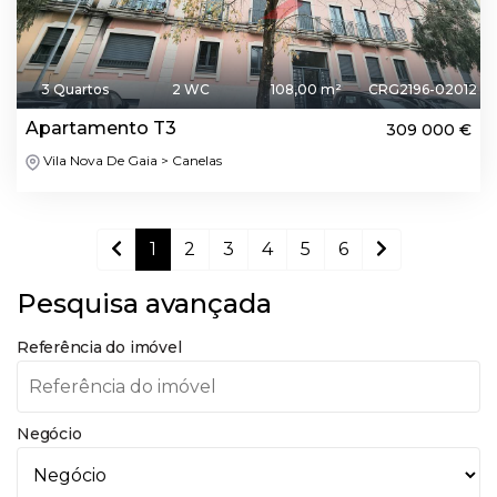
3 Quartos
2 WC
108,00 m²
CRG2196-02012
Apartamento T3
309 000 €
Vila Nova De Gaia > Canelas
1
2
3
4
5
6
Pesquisa avançada
Referência do imóvel
Negócio