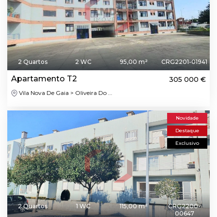
2 Quartos
2 WC
95,00 m²
CRG2201-01941
Apartamento T2
305 000 €
Vila Nova De Gaia > Oliveira Do ...
Novidade
Destaque
Exclusivo
2 Quartos
1 WC
115,00 m²
CRG2200-
00647