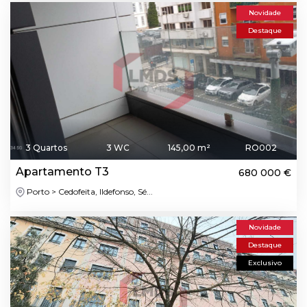
Novidade
Destaque
3 Quartos
3 WC
145,00 m²
RO002
Apartamento T3
680 000 €
Porto > Cedofeita, Ildefonso, Sé...
Novidade
Destaque
Exclusivo