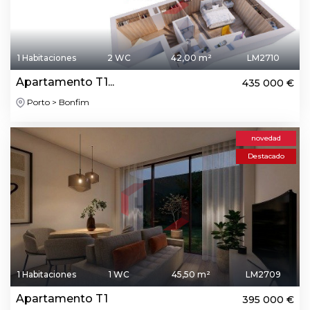
1 Habitaciones
2 WC
42,00 m²
LM2710
Apartamento T1...
435 000 €
Porto > Bonfim
novedad
Destacado
1 Habitaciones
1 WC
45,50 m²
LM2709
Apartamento T1
395 000 €