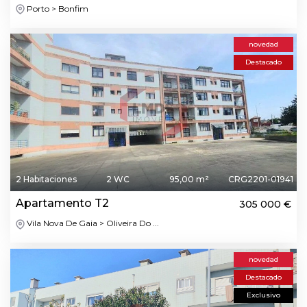
Porto > Bonfim
novedad
Destacado
2 Habitaciones
2 WC
95,00 m²
CRG2201-01941
Apartamento T2
305 000 €
Vila Nova De Gaia > Oliveira Do ...
novedad
Destacado
Exclusivo