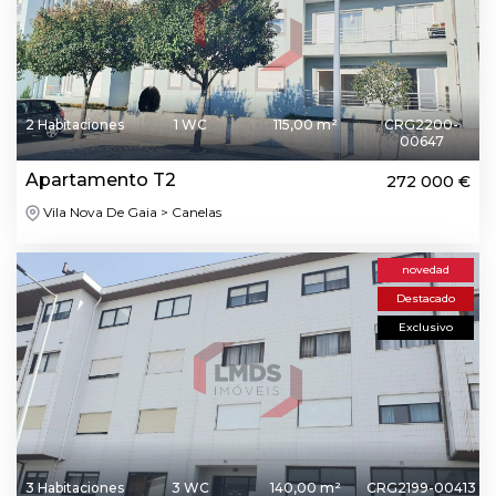
2 Habitaciones
1 WC
115,00 m²
CRG2200-
00647
Apartamento T2
272 000 €
Vila Nova De Gaia > Canelas
novedad
Destacado
Exclusivo
3 Habitaciones
3 WC
140,00 m²
CRG2199-00413