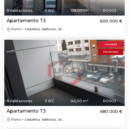
3 Habitaciones
3 WC
138,00 m²
RO002
Apartamento T3
600 000 €
Porto > Cedofeita, Ildefonso, Sé...
novedad
Destacado
3 Habitaciones
3 WC
145,00 m²
RO002
Apartamento T3
680 000 €
Porto > Cedofeita, Ildefonso, Sé...