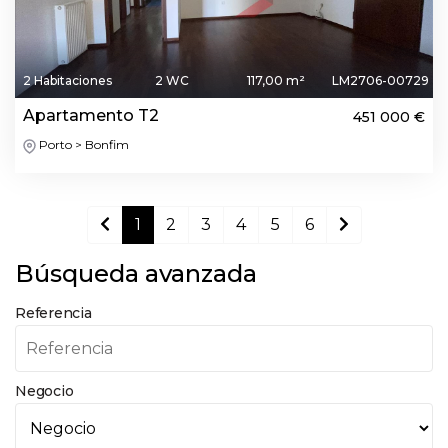
2 Habitaciones
2 WC
117,00 m²
LM2706-00729
Apartamento T2
451 000 €
Porto > Bonfim
1
2
3
4
5
6
Búsqueda avanzada
Referencia
Negocio