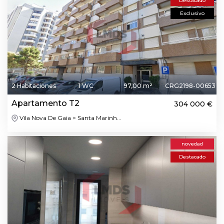
Destacado
Exclusivo
2 Habitaciones
1 WC
97,00 m²
CRG2198-00653
Apartamento T2
304 000 €
Vila Nova De Gaia > Santa Marinh...
novedad
Destacado