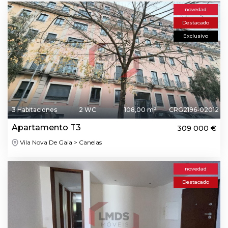
novedad
Destacado
Exclusivo
3 Habitaciones
2 WC
108,00 m²
CRG2196-02012
Apartamento T3
309 000 €
Vila Nova De Gaia > Canelas
novedad
Destacado