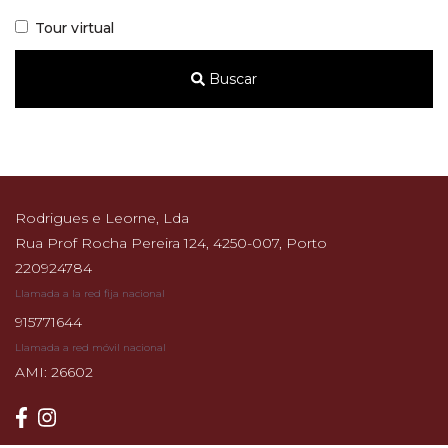
Tour virtual
Buscar
Rodrigues e Leorne, Lda
Rua Prof Rocha Pereira 124, 4250-007, Porto
220924784
Llamada a la red fija nacional
915771644
Llamada a red móvil nacional
AMI: 26602