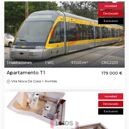
novedad
Destacado
Exclusivo
1 Habitaciones
1 WC
57,00 m²
CRG2201
Apartamento T1
179 000 €
Vila Nova De Gaia > Avintes
novedad
Destacado
Exclusivo