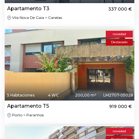
Apartamento T3
337 000 €
Vila Nova De Gaia > Canelas
novedad
Destacado
5 Habitaciones
4 WC
200,00 m²
LM2707-05028
Apartamento T5
919 000 €
Porto > Paranhos
novedad