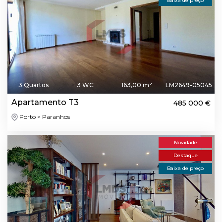
Baixa de preço
3 Quartos
3 WC
163,00 m²
LM2649-05045
Apartamento T3
485 000 €
Porto > Paranhos
Novidade
Destaque
Baixa de preço