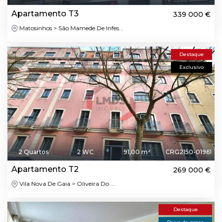
Apartamento T3
339 000 €
Matosinhos > São Mamede De Infes...
Destaque
Exclusivo
2 Quartos
2 WC
91,00 m²
CRG2150-01961
Apartamento T2
269 000 €
Vila Nova De Gaia > Oliveira Do ...
Destaque