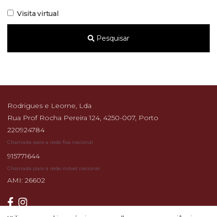
Visita virtual
Pesquisar
Rodrigues e Leorne, Lda
Rua Prof Rocha Pereira 124, 4250-007, Porto
220924784
Chamada para a rede fixa nacional
915771644
Chamada para a rede móvel nacional
AMI: 26602