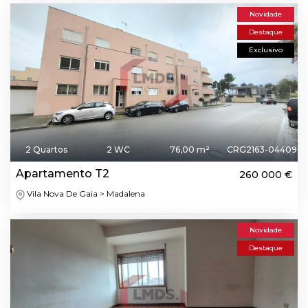
Novidade
Destaque
Exclusivo
2 Quartos
2 WC
76,00 m²
CRG2163-04409
Apartamento T2
260 000 €
Vila Nova De Gaia > Madalena
Novidade
Destaque