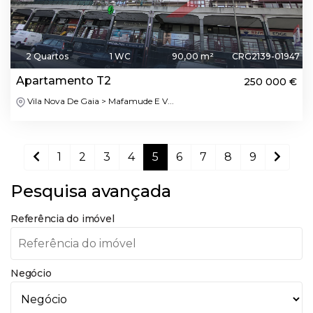
2 Quartos
1 WC
90,00 m²
CRG2139-01947
Apartamento T2
250 000 €
Vila Nova De Gaia > Mafamude E V...
1
2
3
4
5
6
7
8
9
Pesquisa avançada
Referência do imóvel
Negócio