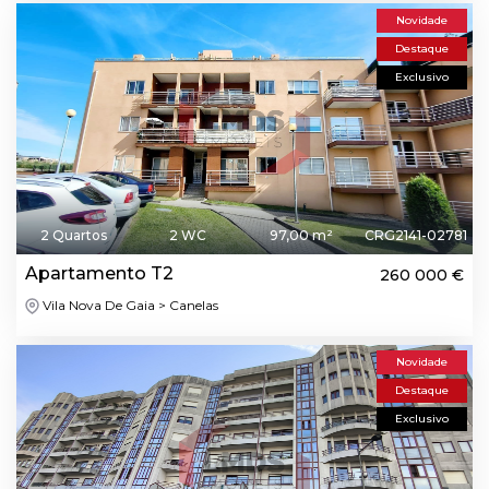
Novidade
Destaque
Exclusivo
2 Quartos
2 WC
97,00 m²
CRG2141-02781
Apartamento T2
260 000 €
Vila Nova De Gaia > Canelas
Novidade
Destaque
Exclusivo