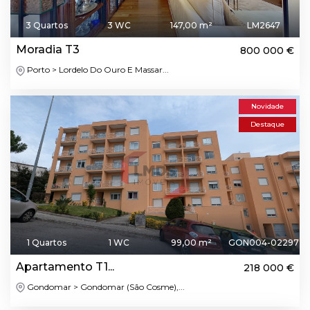
3 Quartos
3 WC
147,00 m²
LM2647
Moradia T3
800 000 €
Porto > Lordelo Do Ouro E Massar...
Novidade
Destaque
1 Quartos
1 WC
99,00 m²
GON004-02297
Apartamento T1...
218 000 €
Gondomar > Gondomar (São Cosme),...