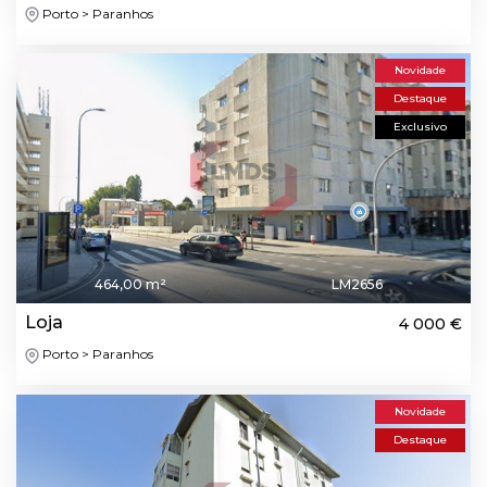
Porto > Paranhos
Novidade
Destaque
Exclusivo
464,00 m²
LM2656
Loja
4 000 €
Porto > Paranhos
Novidade
Destaque