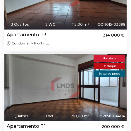
3 Quartos
2 WC
115,00 m²
GON015-03398
Apartamento T3
314 000 €
Gondomar > Rio Tinto
Novidade
Destaque
Baixa de preço
1 Quartos
1 WC
50,00 m²
LM2658-04404
Apartamento T1
200 000 €