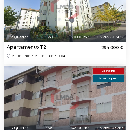
2 Quartos
1 WC
70,00 m²
LM2652-03122
Apartamento T2
294 000 €
Matosinhos > Matosinhos E Leça D...
Destaque
Baixa de preço
3 Quartos
2 WC
145,00 m²
LM2651-03286